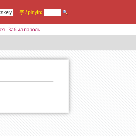
ключу
字 / pinyin:
ся
Забыл пароль