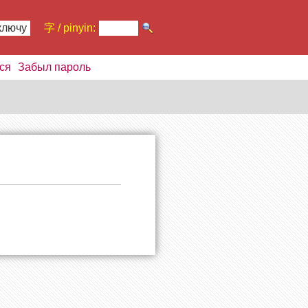
ключу
字 / pinyin:
ся
Забыл пароль