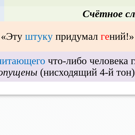
Счётное сл
«Эту
штуку
придумал
ге
ний!»
читающего
что-либо человека г
опущены
(нисходящий 4-й тон)