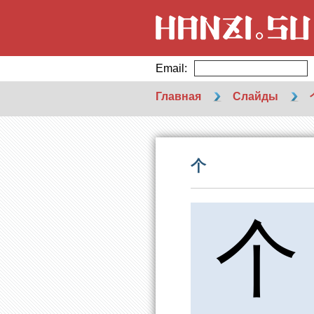
Email:
Главная
Слайды
个
个