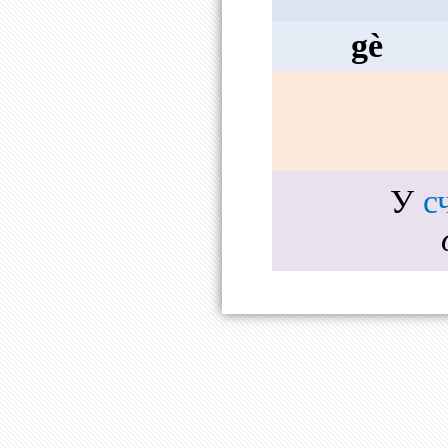
gè
У
с