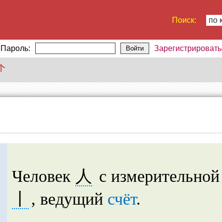
Поиск:
по 
Пароль:
Зарегистрировать
Войти
个
Человек
人
с измерительной
丨
, ведущий
счёт
.