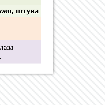
ово
, штука
лаза
.