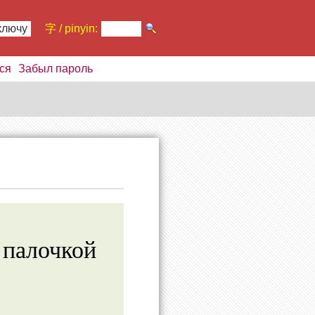
ключу
字 / pinyin:
ся
Забыл пароль
 палочкой