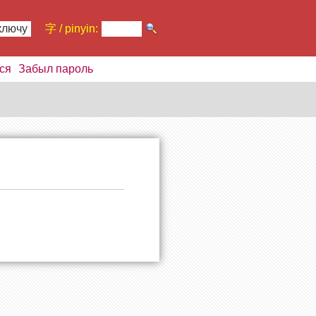
ключу
字 / pinyin:
ся
Забыл пароль