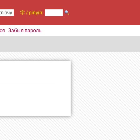
ключу
字 / pinyin:
ся
Забыл пароль